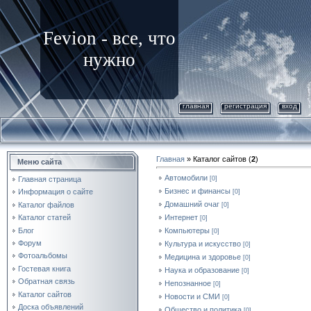
Fevion - все, что
нужно
главная
регистрация
вход
Главная
»
Каталог сайтов
(
2
)
Меню сайта
Автомобили
[0]
Главная страница
Бизнес и финансы
Информация о сайте
[0]
Домашний очаг
Каталог файлов
[0]
Интернет
Каталог статей
[0]
Блог
Компьютеры
[0]
Форум
Культура и искусство
[0]
Фотоальбомы
Медицина и здоровье
[0]
Гостевая книга
Наука и образование
[0]
Обратная связь
Непознанное
[0]
Каталог сайтов
Новости и СМИ
[0]
Доска объявлений
Общество и политика
[0]