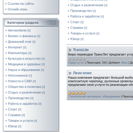
Ссылки на сайты
Отдых и развлечения
[0]
Онлайн игры
Производство
[0]
Работа и заработок
[0]
Спорт
[0]
Категории раздела
Справки
[0]
Автомобили
[0]
Товары и услуги
[4]
Бизнес и финансы
[0]
Юмор
[0]
Домашний очаг
[0]
Интернет
[0]
TransLite
Компьютеры
[0]
Бюро переводов ТрансЛит предлагает усл
Культура и искусство
[0]
Cфера услуг
|
Переходов:
334
|
Добавил:
Иван
|
Да
Медицина и здоровье
[0]
Наука и образование
[0]
Леон плюс
Непознанное
[0]
Наша компания предлагает большой выбор
Новости и СМИ
композитную черепицу, рулонные кровельн
[0]
предлагаем свои услуги по реализации об
Общество и политика
[0]
Отдых и развлечения
[0]
Строительные материалы, оборудование
|
Переход
Производство
[0]
Работа и заработок
[0]
Спорт
[0]
Справки
[0]
Товары и услуги
[4]
Юмор
[0]