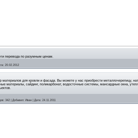
уги перевода по разумным ценам.
та:
20.02.2012
 материалов для кровли и фасада. Вы можете у нас приобрести металлочерепицу, нат
ые материалы, сайдинг, поликарбонат, водосточные системы, мансардные окна, утепл
ъектов.
ов:
342
|
Добавил:
Иван
|
Дата:
24.11.2011