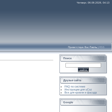
Четверг, 06.08.2026, 04:13
Приветствую Вас
Гость
|
RSS
Поиск
Друзья сайта
FAQ по системе
Инструкции для uCoz
Все для кровли и фасада
Google