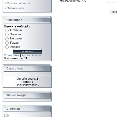
Код безопасности
*
:
Ссылки на сайты
Онлайн игры
Наш опрос
Оцените мой сайт
Отлично
Хорошо
Неплохо
Плохо
Ужасно
Результаты
|
Архив опросов
Всего ответов:
11
Статистика
Онлайн всего:
1
Гостей:
1
Пользователей:
0
Форма входа
Счетчики