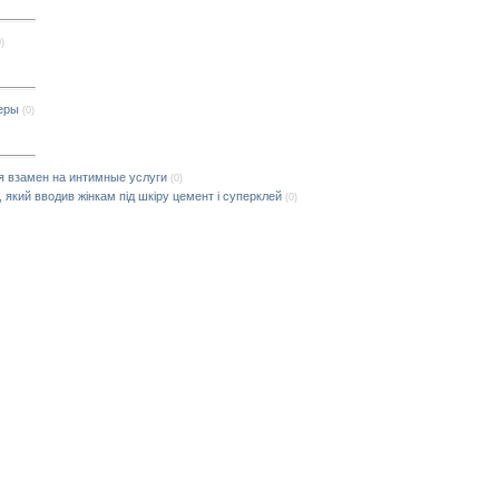
0)
еры
(0)
я взамен на интимные услуги
(0)
який вводив жінкам під шкіру цемент і суперклей
(0)