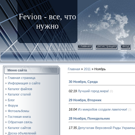
Fevion - все, что
нужно
главная
регистрация
вход
Главная
»
2011
»
Ноябрь
Меню сайта
Главная страница
30 Ноября, Среда
Информация о сайте
Каталог файлов
02:19
Лучший город мира!
(0)
Каталог статей
Блог
29 Ноября, Вторник
Форум
16:04
Из микробов создали лампочки!
(3)
Фотоальбомы
Гостевая книга
28 Ноября, Понедельник
Обратная связь
Каталог сайтов
17:35
Депутатам Верховной Рады Украины 
Доска объявлений