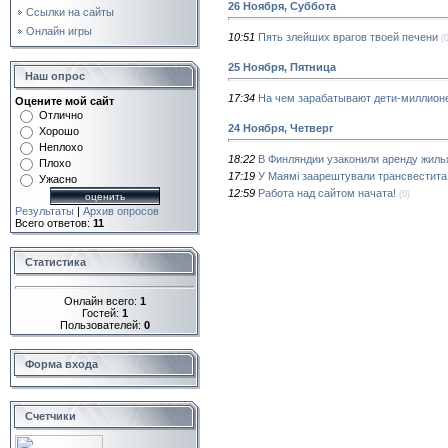
26 Ноября, Суббота
Ссылки на сайты
Онлайн игры
10:51
Пять злейших врагов твоей печени
(
25 Ноября, Пятница
Наш опрос
17:34
На чем зарабатывают дети-миллион
Оцените мой сайт
Отлично
24 Ноября, Четверг
Хорошо
Неплохо
18:22
В Финляндии узаконили аренду жиль
Плохо
17:19
У Маямі заарештували трансвестита, 
Ужасно
12:59
Работа над сайтом начата!
(0)
Результаты
|
Архив опросов
Всего ответов:
11
Статистика
Онлайн всего:
1
Гостей:
1
Пользователей:
0
Форма входа
Счетчики